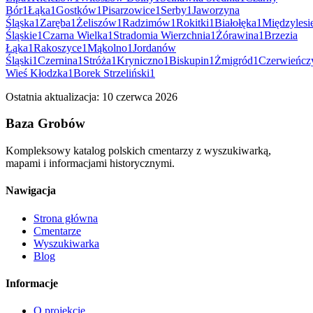
Bór
1
Łąka
1
Gostków
1
Pisarzowice
1
Serby
1
Jaworzyna
Śląska
1
Zaręba
1
Żeliszów
1
Radzimów
1
Rokitki
1
Białołęka
1
Międzylesi
Śląskie
1
Czarna Wielka
1
Stradomia Wierzchnia
1
Żórawina
1
Brzezia
Łąka
1
Rakoszyce
1
Mąkolno
1
Jordanów
Śląski
1
Czernina
1
Stróża
1
Kryniczno
1
Biskupin
1
Żmigród
1
Czerwieńcz
Wieś Kłodzka
1
Borek Strzeliński
1
Ostatnia aktualizacja:
10 czerwca 2026
Baza Grobów
Kompleksowy katalog polskich cmentarzy z wyszukiwarką,
mapami i informacjami historycznymi.
Nawigacja
Strona główna
Cmentarze
Wyszukiwarka
Blog
Informacje
O projekcie