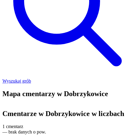
Wyszukaj grób
Mapa cmentarzy w Dobrzykowice
Leaflet
|
©
OpenStreetMap
+
Cmentarze w Dobrzykowice w liczbach
−
1
cmentarz
—
brak danych o pow.