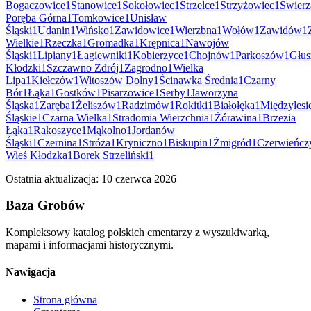
Bogaczowice
1
Stanowice
1
Sokołowiec
1
Strzelce
1
Strzyżowiec
1
Świer
Poręba Górna
1
Tomkowice
1
Unisław
Śląski
1
Udanin
1
Wińsko
1
Zawidowice
1
Wierzbna
1
Wołów
1
Zawidów
1
Wielkie
1
Rzeczka
1
Gromadka
1
Krępnica
1
Nawojów
Śląski
1
Lipiany
1
Łagiewniki
1
Kobierzyce
1
Chojnów
1
Parkoszów
1
Głus
Kłodzki
1
Szczawno Zdrój
1
Zagrodno
1
Wielka
Lipa
1
Kiełczów
1
Witoszów Dolny
1
Ścinawka Średnia
1
Czarny
Bór
1
Łąka
1
Gostków
1
Pisarzowice
1
Serby
1
Jaworzyna
Śląska
1
Zaręba
1
Żeliszów
1
Radzimów
1
Rokitki
1
Białołęka
1
Międzylesi
Śląskie
1
Czarna Wielka
1
Stradomia Wierzchnia
1
Żórawina
1
Brzezia
Łąka
1
Rakoszyce
1
Mąkolno
1
Jordanów
Śląski
1
Czernina
1
Stróża
1
Kryniczno
1
Biskupin
1
Żmigród
1
Czerwieńcz
Wieś Kłodzka
1
Borek Strzeliński
1
Ostatnia aktualizacja:
10 czerwca 2026
Baza Grobów
Kompleksowy katalog polskich cmentarzy z wyszukiwarką,
mapami i informacjami historycznymi.
Nawigacja
Strona główna