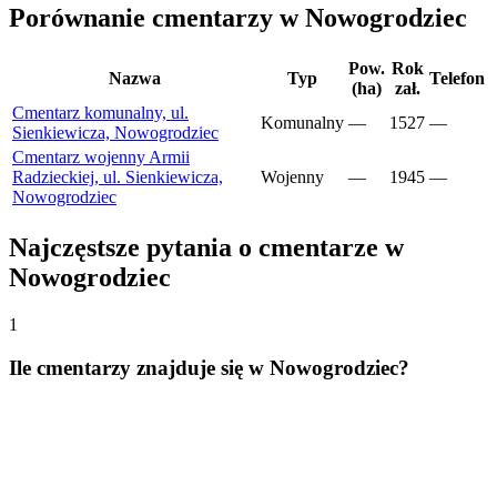
Porównanie cmentarzy w Nowogrodziec
Pow.
Rok
Nazwa
Typ
Telefon
(ha)
zał.
Cmentarz komunalny, ul.
Komunalny
—
1527
—
Sienkiewicza, Nowogrodziec
Cmentarz wojenny Armii
Radzieckiej, ul. Sienkiewicza,
Wojenny
—
1945
—
Nowogrodziec
Najczęstsze pytania o cmentarze w
Nowogrodziec
1
Ile cmentarzy znajduje się w Nowogrodziec?