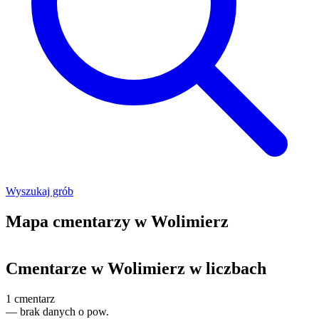
Wyszukaj grób
Mapa cmentarzy w Wolimierz
Leaflet
|
©
OpenStreetMap
+
Cmentarze w Wolimierz w liczbach
−
1
cmentarz
—
brak danych o pow.