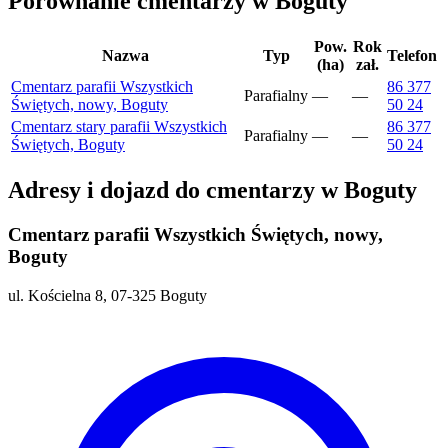
Porównanie cmentarzy w Boguty
Pow.
Rok
Nazwa
Typ
Telefon
(ha)
zał.
Cmentarz parafii Wszystkich
86 377
Parafialny
—
—
Świętych, nowy, Boguty
50 24
Cmentarz stary parafii Wszystkich
86 377
Parafialny
—
—
Świętych, Boguty
50 24
Adresy i dojazd do cmentarzy w Boguty
Cmentarz parafii Wszystkich Świętych, nowy,
Boguty
ul. Kościelna 8, 07-325 Boguty