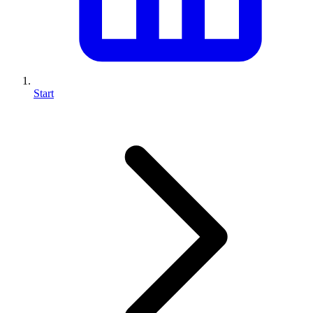
Start