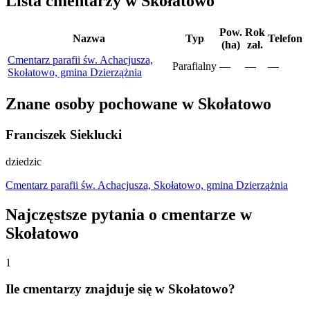
Lista cmentarzy w Skołatowo
Pow.
Rok
Nazwa
Typ
Telefon
(ha)
zał.
Cmentarz parafii św. Achacjusza,
Parafialny
—
—
—
Skołatowo, gmina Dzierzążnia
Znane osoby pochowane w Skołatowo
Franciszek Sieklucki
dziedzic
Cmentarz parafii św. Achacjusza, Skołatowo, gmina Dzierzążnia
Najczęstsze pytania o cmentarze w
Skołatowo
1
Ile cmentarzy znajduje się w Skołatowo?