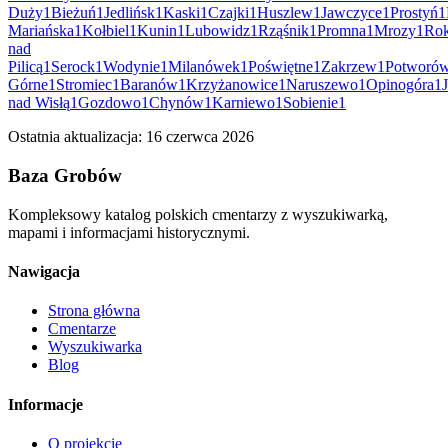
Duży
1
Bieżuń
1
Jedlińsk
1
Kaski
1
Czajki
1
Huszlew
1
Jawczyce
1
Prostyń
1
Mariańska
1
Kołbiel
1
Kunin
1
Lubowidz
1
Rząśnik
1
Promna
1
Mrozy
1
Rok
nad
Pilicą
1
Serock
1
Wodynie
1
Milanówek
1
Poświętne
1
Zakrzew
1
Potworó
Górne
1
Stromiec
1
Baranów
1
Krzyżanowice
1
Naruszewo
1
Opinogóra
1
nad Wisłą
1
Gozdowo
1
Chynów
1
Karniewo
1
Sobienie
1
Ostatnia aktualizacja:
16 czerwca 2026
Baza Grobów
Kompleksowy katalog polskich cmentarzy z wyszukiwarką,
mapami i informacjami historycznymi.
Nawigacja
Strona główna
Cmentarze
Wyszukiwarka
Blog
Informacje
O projekcie