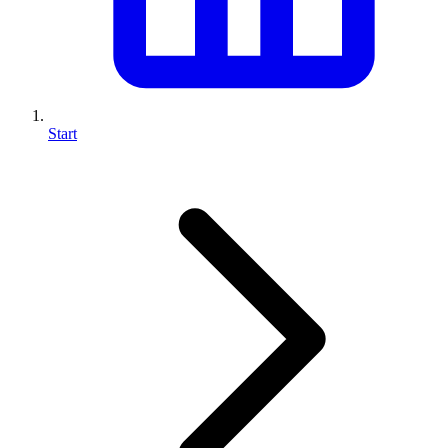
Start