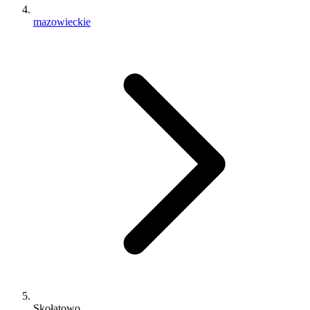
mazowieckie
Skołatowo