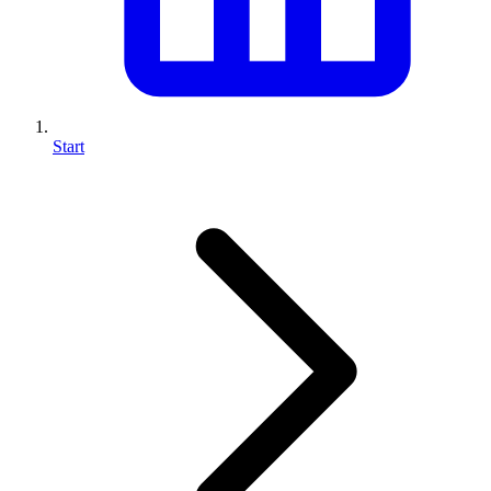
Start