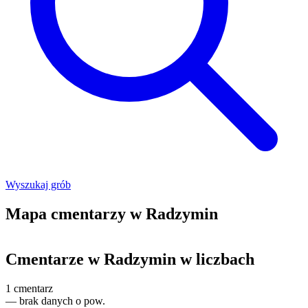
Wyszukaj grób
Mapa cmentarzy w Radzymin
Leaflet
|
©
OpenStreetMap
+
Cmentarze w Radzymin w liczbach
−
1
cmentarz
—
brak danych o pow.