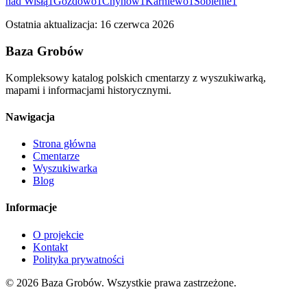
nad Wisłą
1
Gozdowo
1
Chynów
1
Karniewo
1
Sobienie
1
Ostatnia aktualizacja:
16 czerwca 2026
Baza Grobów
Kompleksowy katalog polskich cmentarzy z wyszukiwarką,
mapami i informacjami historycznymi.
Nawigacja
Strona główna
Cmentarze
Wyszukiwarka
Blog
Informacje
O projekcie
Kontakt
Polityka prywatności
© 2026 Baza Grobów. Wszystkie prawa zastrzeżone.