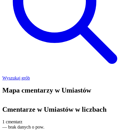
Wyszukaj grób
Mapa cmentarzy w Umiastów
Leaflet
|
©
OpenStreetMap
+
Cmentarze w Umiastów w liczbach
−
1
cmentarz
—
brak danych o pow.