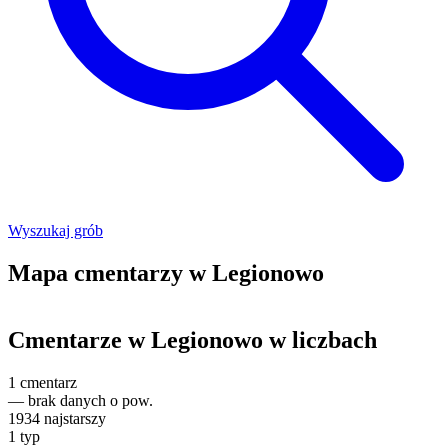
Wyszukaj grób
Mapa cmentarzy w Legionowo
Leaflet
|
©
OpenStreetMap
+
Cmentarze w Legionowo w liczbach
−
1
cmentarz
—
brak danych o pow.
1934
najstarszy
1
typ