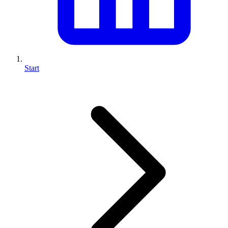
Start