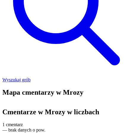
Wyszukaj grób
Mapa cmentarzy w Mrozy
Leaflet
|
©
OpenStreetMap
+
Cmentarze w Mrozy w liczbach
−
1
cmentarz
—
brak danych o pow.