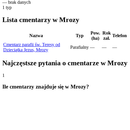
—
brak danych
1
typ
Lista cmentarzy w Mrozy
Pow.
Rok
Nazwa
Typ
Telefon
(ha)
zał.
Cmentarz parafii św. Teresy od
Parafialny
—
—
—
Dzieciątka Jezus, Mrozy
Najczęstsze pytania o cmentarze w Mrozy
1
Ile cmentarzy znajduje się w Mrozy?