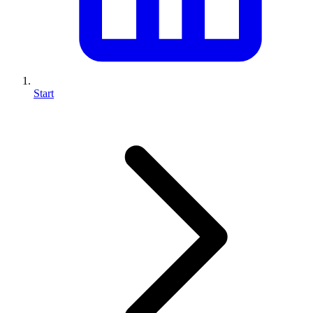
Start