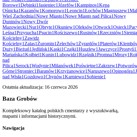
Borowe
1
Dębinki
1
Jasieniec
1
Józefów
1
Kampinos
1
Kępa
Ośnicka
1
Kazanów
1
Komorowo
1
Leoncin
1
Łochów
1
Magnuszew
1
Ma
Wieś Zachodnia
1
Nowe Miasto
1
Nowe Miasto nad Pilicą
1
Nowy
Duninów
1
Nowy Dwór
Mazowiecki
1
Nur
1
Obryte
1
Okuniew
1
Oleksów
1
Otwock
1
Osieck
1
Pac
Leśna
1
Przysucha
1
Psucin
1
Rościszewo
1
Rusinów
1
Rzeczniów
1
Siemi
Kościelny
1
Zawidz
Kościelny
1
Zalas
1
Żuromin
1
Żelechów
1
Żyrardów
1
Platerów
1
Klembó
Duży
1
Bieżuń
1
Jedlińsk
1
Kaski
1
Czajki
1
Huszlew
1
Jawczyce
1
Prostyń
1
Mariańska
1
Kołbiel
1
Kunin
1
Lubowidz
1
Rząśnik
1
Promna
1
Mrozy
1
Rok
nad
Pilicą
1
Serock
1
Wodynie
1
Milanówek
1
Poświętne
1
Zakrzew
1
Potworó
Górne
1
Stromiec
1
Baranów
1
Krzyżanowice
1
Naruszewo
1
Opinogóra
1
nad Wisłą
1
Gozdowo
1
Chynów
1
Karniewo
1
Sobienie
1
Ostatnia aktualizacja:
16 czerwca 2026
Baza Grobów
Kompleksowy katalog polskich cmentarzy z wyszukiwarką,
mapami i informacjami historycznymi.
Nawigacja