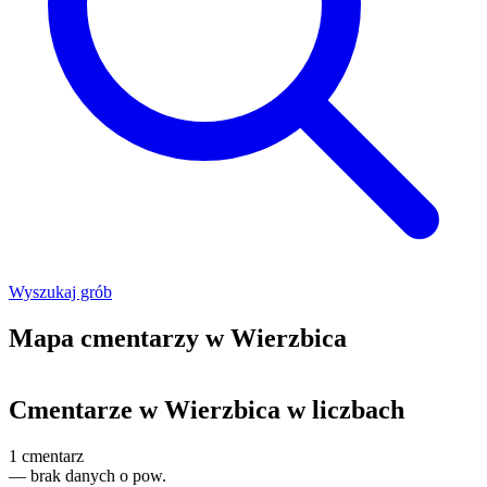
Wyszukaj grób
Mapa cmentarzy w Wierzbica
Leaflet
|
©
OpenStreetMap
+
Cmentarze w Wierzbica w liczbach
−
1
cmentarz
—
brak danych o pow.