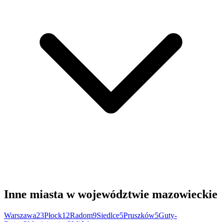
Inne miasta w województwie mazowieckie
Warszawa
23
Płock
12
Radom
9
Siedlce
5
Pruszków
5
Guty-