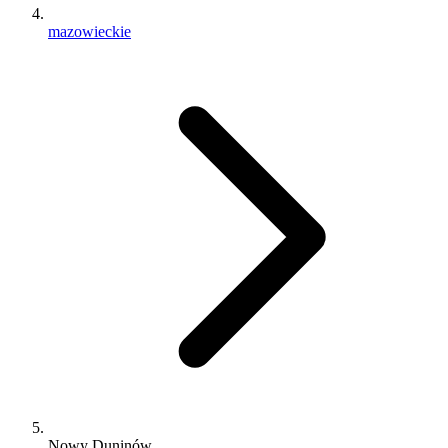
mazowieckie
Nowy Duninów