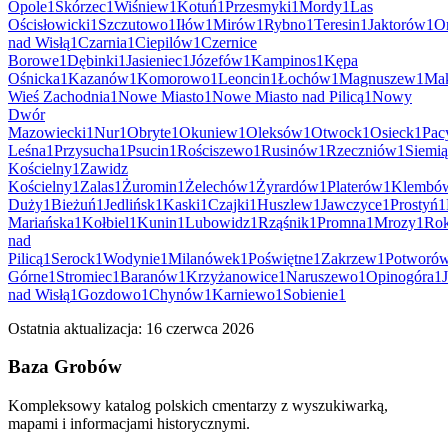
Opole
1
Skórzec
1
Wiśniew
1
Kotuń
1
Przesmyki
1
Mordy
1
Las
Ościsłowicki
1
Szczutowo
1
Iłów
1
Mirów
1
Rybno
1
Teresin
1
Jaktorów
1
O
nad Wisłą
1
Czarnia
1
Ciepilów
1
Czernice
Borowe
1
Dębinki
1
Jasieniec
1
Józefów
1
Kampinos
1
Kępa
Ośnicka
1
Kazanów
1
Komorowo
1
Leoncin
1
Łochów
1
Magnuszew
1
Ma
Wieś Zachodnia
1
Nowe Miasto
1
Nowe Miasto nad Pilicą
1
Nowy
Dwór
Mazowiecki
1
Nur
1
Obryte
1
Okuniew
1
Oleksów
1
Otwock
1
Osieck
1
Pac
Leśna
1
Przysucha
1
Psucin
1
Rościszewo
1
Rusinów
1
Rzeczniów
1
Siemi
Kościelny
1
Zawidz
Kościelny
1
Zalas
1
Żuromin
1
Żelechów
1
Żyrardów
1
Platerów
1
Klembó
Duży
1
Bieżuń
1
Jedlińsk
1
Kaski
1
Czajki
1
Huszlew
1
Jawczyce
1
Prostyń
1
Mariańska
1
Kołbiel
1
Kunin
1
Lubowidz
1
Rząśnik
1
Promna
1
Mrozy
1
Rok
nad
Pilicą
1
Serock
1
Wodynie
1
Milanówek
1
Poświętne
1
Zakrzew
1
Potworó
Górne
1
Stromiec
1
Baranów
1
Krzyżanowice
1
Naruszewo
1
Opinogóra
1
nad Wisłą
1
Gozdowo
1
Chynów
1
Karniewo
1
Sobienie
1
Ostatnia aktualizacja:
16 czerwca 2026
Baza Grobów
Kompleksowy katalog polskich cmentarzy z wyszukiwarką,
mapami i informacjami historycznymi.