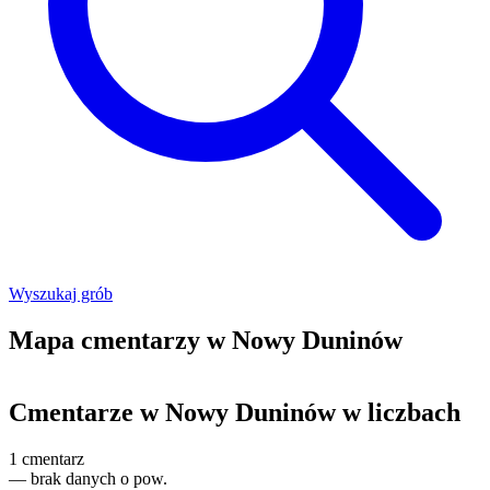
Wyszukaj grób
Mapa cmentarzy w Nowy Duninów
Leaflet
|
©
OpenStreetMap
+
Cmentarze w Nowy Duninów w liczbach
−
1
cmentarz
—
brak danych o pow.