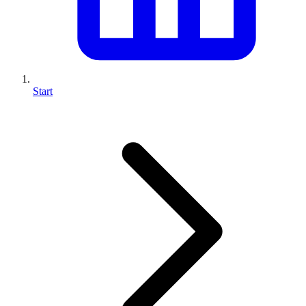
Start