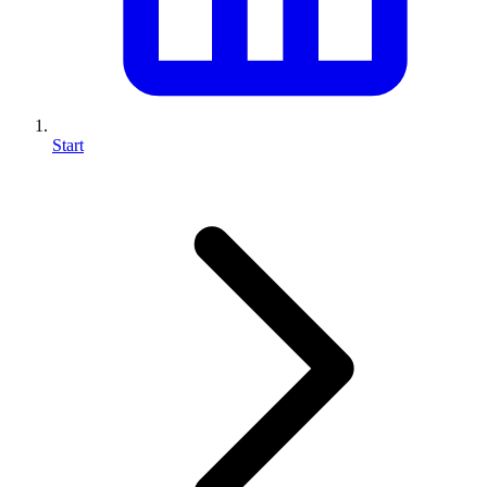
Start