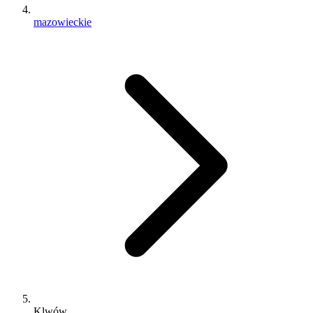
mazowieckie
Klwów