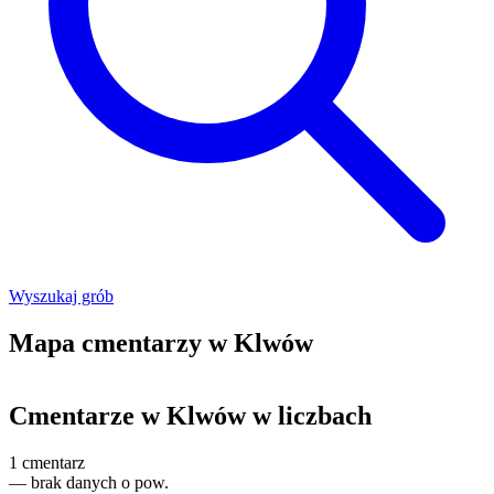
Wyszukaj grób
Mapa cmentarzy w Klwów
Leaflet
|
©
OpenStreetMap
+
Cmentarze w Klwów w liczbach
−
1
cmentarz
—
brak danych o pow.