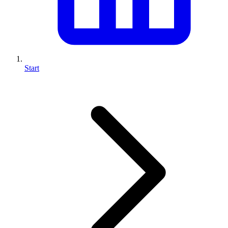
Start