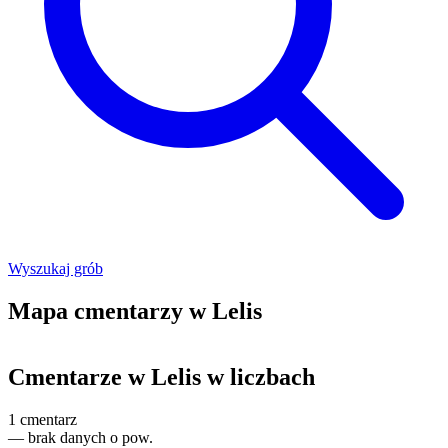
Wyszukaj grób
Mapa cmentarzy w Lelis
Leaflet
|
©
OpenStreetMap
+
Cmentarze w Lelis w liczbach
−
1
cmentarz
—
brak danych o pow.