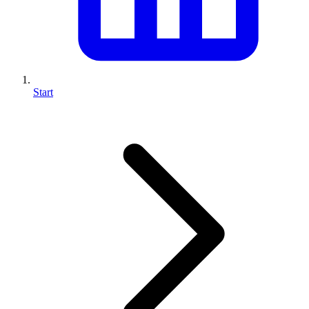
Start