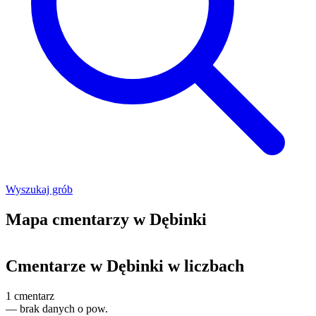
Wyszukaj grób
Mapa cmentarzy w Dębinki
Leaflet
|
©
OpenStreetMap
+
Cmentarze w Dębinki w liczbach
−
1
cmentarz
—
brak danych o pow.