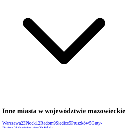
Inne miasta w województwie mazowieckie
Warszawa
23
Płock
12
Radom
9
Siedlce
5
Pruszków
5
Guty-