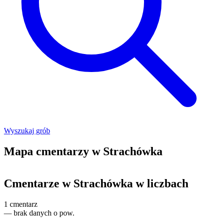
Wyszukaj grób
Mapa cmentarzy w Strachówka
Leaflet
|
©
OpenStreetMap
+
Cmentarze w Strachówka w liczbach
−
1
cmentarz
—
brak danych o pow.